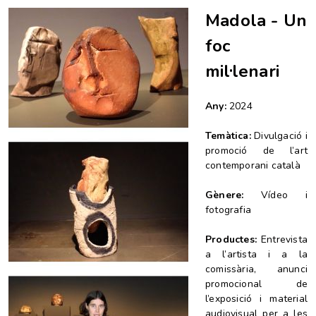
Madola - Un
foc
mil·lenari
Any:
2024
Temàtica:
Divulgació i
promoció de l’art
contemporani català
Gènere:
Vídeo i
fotografia
Productes:
Entrevista
a l’artista i a la
comissària, anunci
promocional de
l’exposició i material
audiovisual per a les