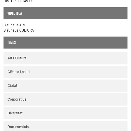
HISTÒRIES D'ÀVIES
VIDEOTECA
Blauhaus ART
Blauhaus CULTURA
TEMES
Art i Cultura
Ciència i salut
Ciutat
Corporatius
Diversitat
Documentals