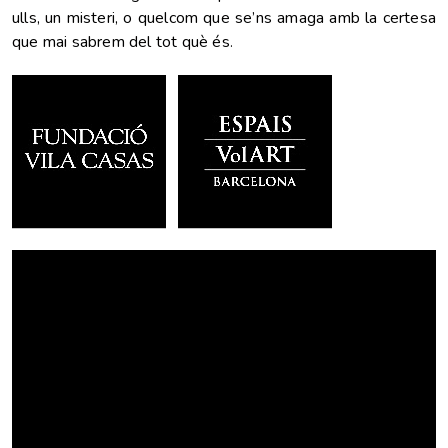
ulls, un misteri, o quelcom que se’ns amaga amb la certesa
que mai sabrem del tot què és
.