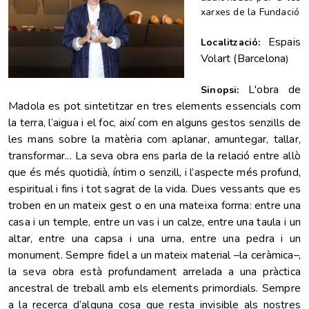
xarxes de la Fundació
Espais
Localització:
Volart (Barcelona
)
L'obra de
Sinopsi:
Madola es pot sintetitzar en tres elements essencials com
la terra, l’aigua i el foc, així com en alguns gestos senzills de
les mans sobre la matèria com aplanar, amuntegar, tallar,
transformar... La seva obra ens parla de la relació entre allò
que és més quotidià, íntim o senzill, i l’aspecte més profund,
espiritual i fins i tot sagrat de la vida. Dues vessants que es
troben en un mateix gest o en una mateixa forma: entre una
casa i un temple, entre un vas i un calze, entre una taula i un
altar, entre una capsa i una urna, entre una pedra i un
monument. Sempre fidel a un mateix material –la ceràmica–,
la seva obra està profundament arrelada a una pràctica
ancestral de treball amb els elements primordials. Sempre
a la recerca d’alguna cosa que resta invisible als nostres